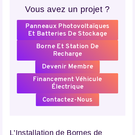
Vous avez un projet ?
Panneaux Photovoltaïques
Et Batteries De Stockage
Borne Et Station De
Recharge
Devenir Membre
Financement Véhicule
Électrique
Contactez-Nous
L’Installation de Bornes de