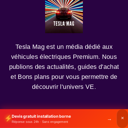
Tesla Mag est un média dédié aux
véhicules électriques Premium. Nous
publions des actualités, guides d'achat
et Bons plans pour vous permettre de
découvrir l'univers VE.
A propos
Devis gratuit installation borne
→
✕
Tous les services
Réponse sous 24h · Sans engagement