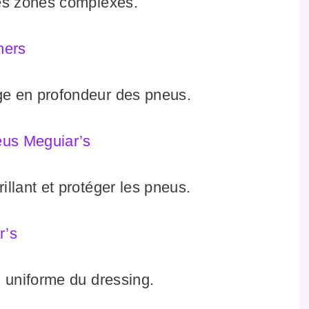
les zones complexes.
hers
ge en profondeur des pneus.
us Meguiar’
s
illant et protéger les pneus.
r’s
n uniforme du dressing.