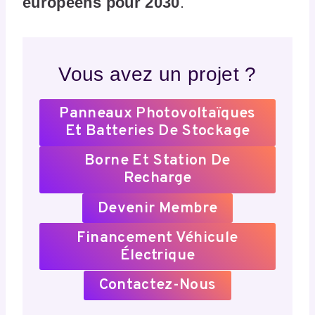
européens pour 2030
.
Vous avez un projet ?
Panneaux Photovoltaïques
Et Batteries De Stockage
Borne Et Station De
Recharge
Devenir Membre
Financement Véhicule
Électrique
Contactez-Nous