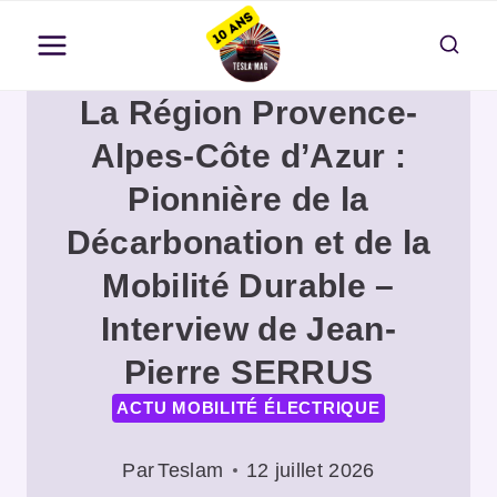
Aller
au
contenu
La Région Provence-
Alpes-Côte d’Azur :
Pionnière de la
Décarbonation et de la
Mobilité Durable –
Interview de Jean-
Pierre SERRUS
ACTU MOBILITÉ ÉLECTRIQUE
Par
Teslam
12 juillet 2026