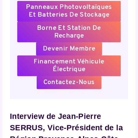
Panneaux Photovoltaïques
Et Batteries De Stockage
Borne Et Station De
Recharge
Devenir Membre
Financement Véhicule
Électrique
Contactez-Nous
Interview de Jean-Pierre
SERRUS, Vice-Président de la