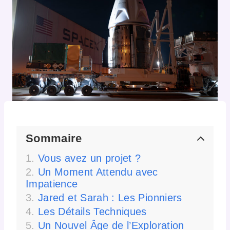
Sommaire
Vous avez un projet ?
Un Moment Attendu avec
Impatience
Jared et Sarah : Les Pionniers
Les Détails Techniques
Un Nouvel Âge de l’Exploration