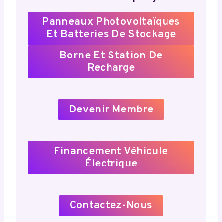
Panneaux Photovoltaïques
Et Batteries De Stockage
Borne Et Station De
Recharge
Devenir Membre
Financement Véhicule
Électrique
Contactez-Nous