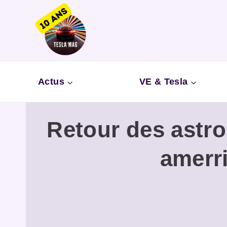
Aller
au
contenu
Actus
VE & Tesla
Retour des astr
amerri