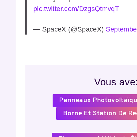
pic.twitter.com/DzgsQtmvqT
— SpaceX (@SpaceX)
September
Vous avez
Panneaux Photovoltaïqu
Borne Et Station De R