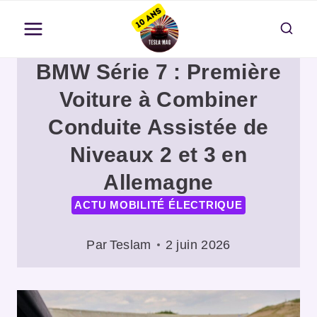
Aller
au
contenu
BMW Série 7 : Première
Voiture à Combiner
Conduite Assistée de
Niveaux 2 et 3 en
Allemagne
ACTU MOBILITÉ ÉLECTRIQUE
Par
Teslam
2 juin 2026