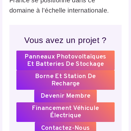
France se positionne dans ce
domaine à l’échelle internationale.
Vous avez un projet ?
Panneaux Photovoltaïques
Et Batteries De Stockage
Borne Et Station De
Recharge
Devenir Membre
Financement Véhicule
Électrique
Contactez-Nous