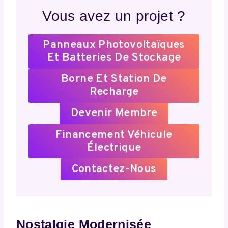
Vous avez un projet ?
Panneaux Photovoltaïques
Et Batteries De Stockage
Borne Et Station De
Recharge
Devenir Membre
Financement Véhicule
Électrique
Contactez-Nous
Nostalgie Modernisée