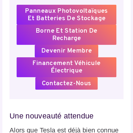
Panneaux Photovoltaïques
Et Batteries De Stockage
Borne Et Station De
Recharge
Devenir Membre
Financement Véhicule
Électrique
Contactez-Nous
Une nouveauté attendue
Alors que Tesla est déjà bien connue