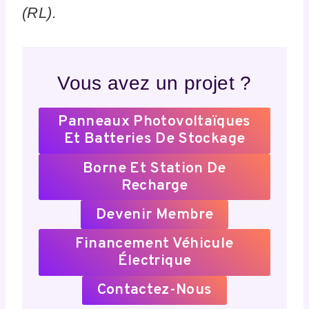
(RL)
.
Vous avez un projet ?
Panneaux Photovoltaïques
Et Batteries De Stockage
Borne Et Station De
Recharge
Devenir Membre
Financement Véhicule
Électrique
Contactez-Nous