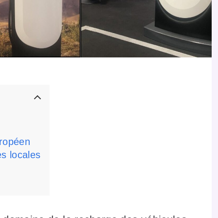
uropéen
es locales