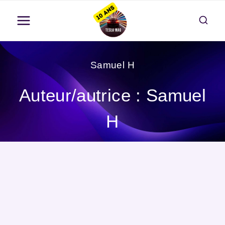
Aller
au
contenu
Samuel H
Auteur/autrice : Samuel
H