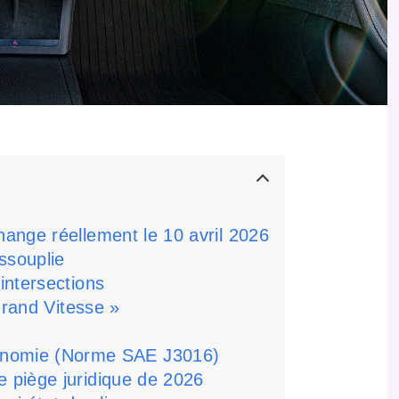
ange réellement le 10 avril 2026
ssouplie
intersections
 Grand Vitesse »
tonomie (Norme SAE J3016)
e piège juridique de 2026