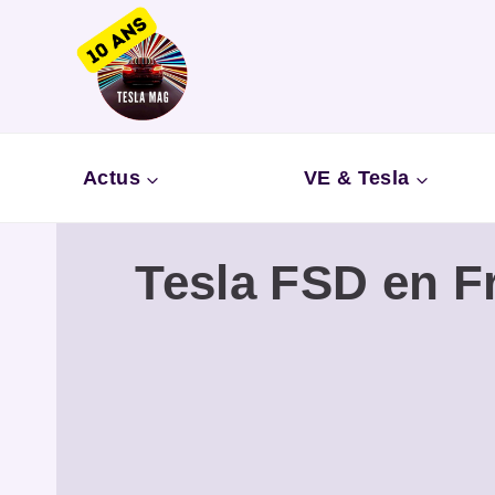
Aller
au
contenu
Actus
VE & Tesla
Tesla FSD en Fr