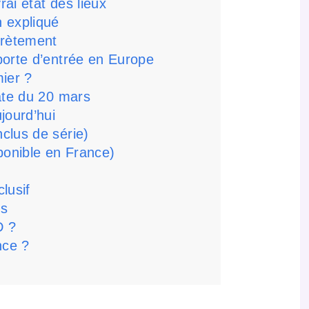
ai état des lieux
 expliqué
crètement
porte d’entrée en Europe
ier ?
date du 20 mars
jourd’hui
clus de série)
ponible en France)
lusif
ns
D ?
nce ?