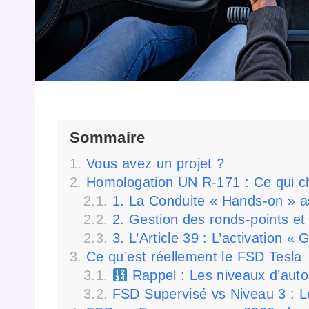
Sommaire
Vous avez un projet ?
Homologation UN R-171 : Ce qui ch
1. La Conduite « Hands-on » a
2. Gestion des ronds-points et 
3. L’Article 39 : L’activation «
Ce qu’est réellement le FSD Tesla
Rappel : Les niveaux d’au
FSD Supervisé vs Niveau 3 : L