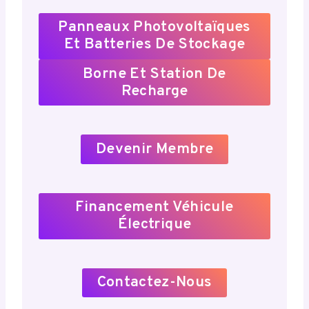
Panneaux Photovoltaïques
Et Batteries De Stockage
Borne Et Station De
Recharge
Devenir Membre
Financement Véhicule
Électrique
Contactez-Nous