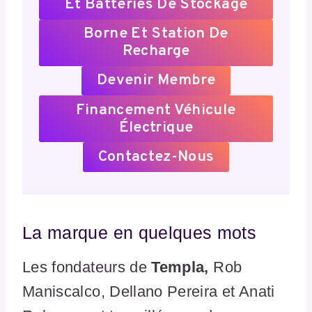
Et Batteries De Stockage
Borne Et Station De
Recharge
Devenir Membre
Financement Véhicule
Électrique
Contactez-Nous
La marque en quelques mots
Les fondateurs de
Templa,
Rob
Maniscalco, Dellano Pereira et Anati