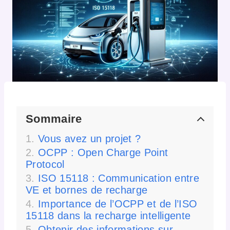
Sommaire
Vous avez un projet ?
OCPP : Open Charge Point
Protocol
ISO 15118 : Communication entre
VE et bornes de recharge
Importance de l’OCPP et de l’ISO
15118 dans la recharge intelligente
Obtenir des informations sur