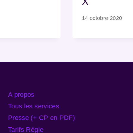
X
14 octobre 2020
A propos
Tous les services
Presse (+ CP en PDF)
Tarifs Régie