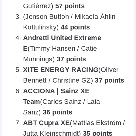
Gutiérrez)
57 points
(Jenson Button / Mikaela Åhlin-
Kottulinsky)
44 points
Andretti United Extreme
E
(Timmy Hansen / Catie
Munnings)
37 points
XITE ENERGY RACING
(Oliver
Bennett / Christine GZ)
37 points
ACCIONA | Sainz XE
Team
(Carlos Sainz / Laia
Sanz)
36 points
ABT Cupra XE
(Mattias Ekström /
Jutta Kleinschmidt)
35 points