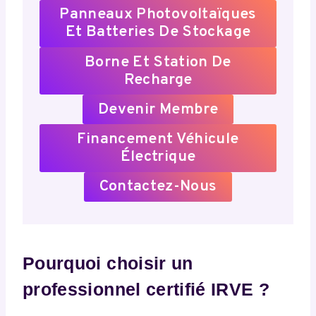
Panneaux Photovoltaïques
Et Batteries De Stockage
Borne Et Station De
Recharge
Devenir Membre
Financement Véhicule
Électrique
Contactez-Nous
Pourquoi choisir un
professionnel certifié IRVE ?