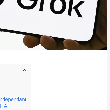
e
s indépendant
l’IA