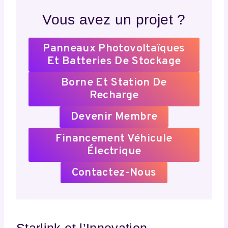
Vous avez un projet ?
Panneaux Photovoltaïques
Et Batteries De Stockage
Borne Et Station De
Recharge
Devenir Membre
Financement Véhicule
Électrique
Contactez-Nous
Starlink et l’Innovation