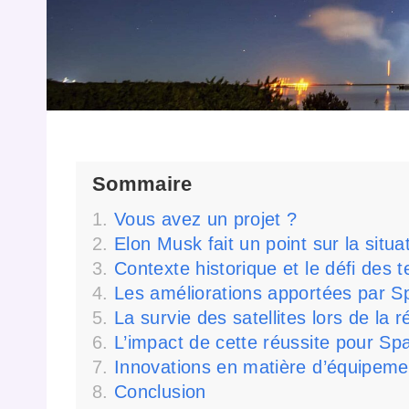
Sommaire
Vous avez un projet ?
Elon Musk fait un point sur la situ
Contexte historique et le défi des 
Les améliorations apportées par 
La survie des satellites lors de la 
L’impact de cette réussite pour Spa
Innovations en matière d’équipemen
Conclusion