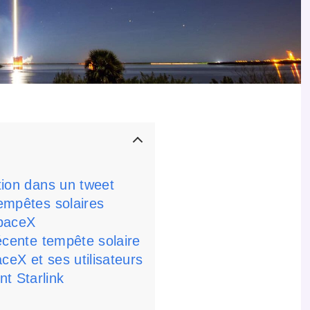
ation dans un tweet
tempêtes solaires
SpaceX
récente tempête solaire
ceX et ses utilisateurs
t Starlink