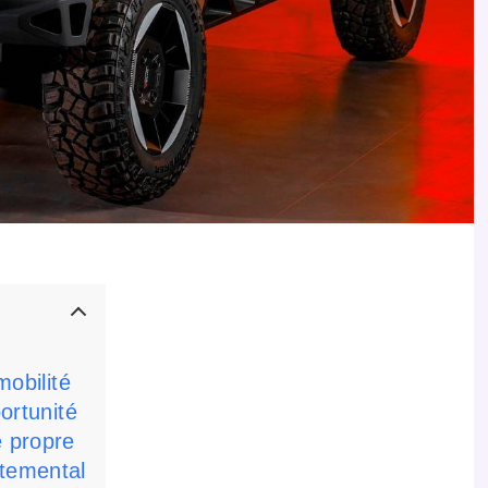
mobilité
portunité
e propre
rtemental