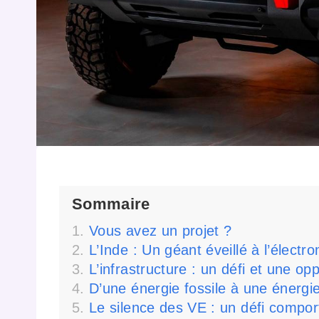
Sommaire
Vous avez un projet ?
L’Inde : Un géant éveillé à l’électro
L’infrastructure : un défi et une op
D’une énergie fossile à une énergi
Le silence des VE : un défi compo