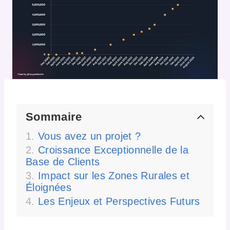
Sommaire
Vous avez un projet ?
Croissance Exceptionnelle de la
Base de Clients
Impact sur les Zones Rurales et
Éloignées
Les Enjeux et Perspectives Futurs