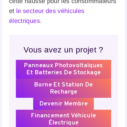
cette hausse pour les consommateurs
et
le secteur des véhicules
électriques
.
Vous avez un projet ?
Panneaux Photovoltaïques
Et Batteries De Stockage
Borne Et Station De
Recharge
Devenir Membre
Financement Véhicule
Électrique