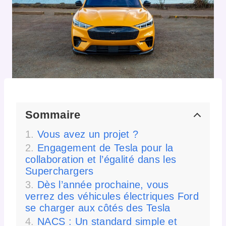
Sommaire
Vous avez un projet ?
Engagement de Tesla pour la
collaboration et l’égalité dans les
Superchargers
Dès l’année prochaine, vous
verrez des véhicules électriques Ford
se charger aux côtés des Tesla
NACS : Un standard simple et