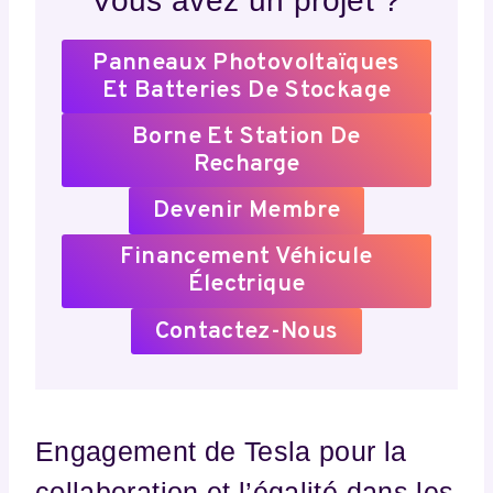
Vous avez un projet ?
Panneaux Photovoltaïques
Et Batteries De Stockage
Borne Et Station De
Recharge
Devenir Membre
Financement Véhicule
Électrique
Contactez-Nous
Engagement de Tesla pour la
collaboration et l’égalité dans les