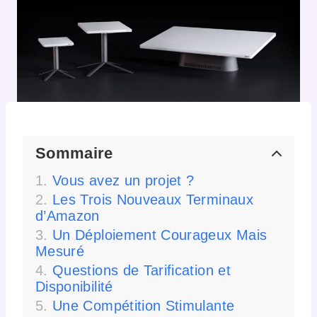
Sommaire
Vous avez un projet ?
Les Trois Nouveaux Terminaux
d’Amazon
Un Déploiement Courageux Mais
Mesuré
Questions de Tarification et
Disponibilité
Une Compétition Stimulante