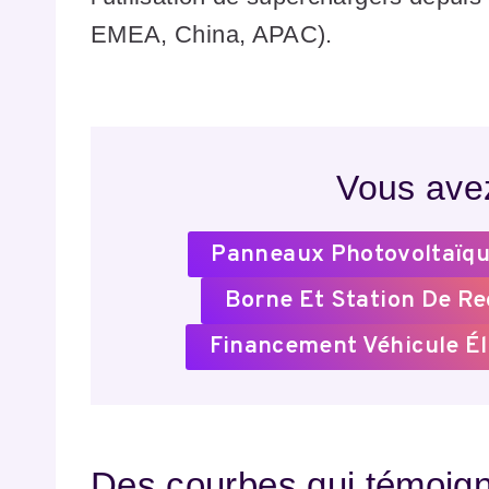
EMEA, China, APAC).
Vous avez
Panneaux Photovoltaïqu
Borne Et Station De R
Financement Véhicule Él
Des courbes qui témoigne