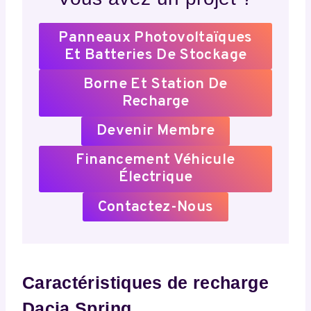
Panneaux Photovoltaïques
Et Batteries De Stockage
Borne Et Station De
Recharge
Devenir Membre
Financement Véhicule
Électrique
Contactez-Nous
Caractéristiques de recharge
Dacia Spring