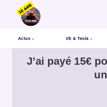
Aller
au
contenu
Actus
VE & Tesla
J’ai payé 15€ p
un