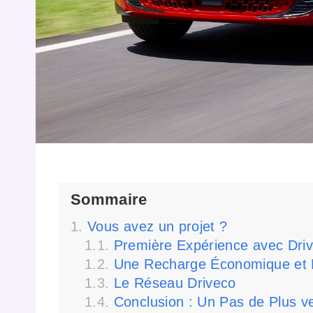
Sommaire
Vous avez un projet ?
Première Expérience avec Dri
Une Recharge Économique et E
Le Réseau Driveco
Conclusion : Un Pas de Plus ver