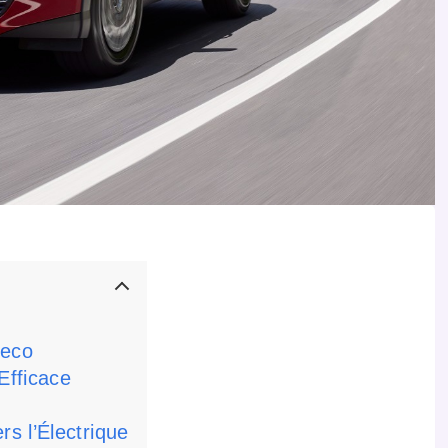
veco
fficace
s l’Électrique