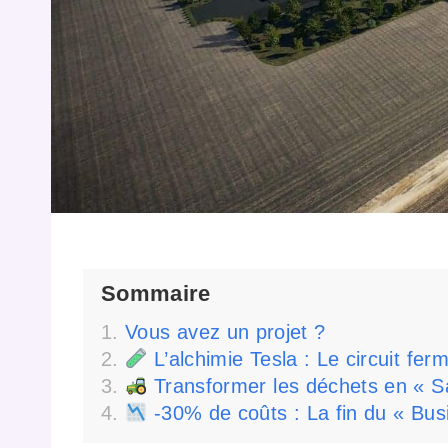
Sommaire
Vous avez un projet ?
L’alchimie Tesla : Le circuit ferm
Transformer les déchets en « S
-30% de coûts : La fin du « Bus