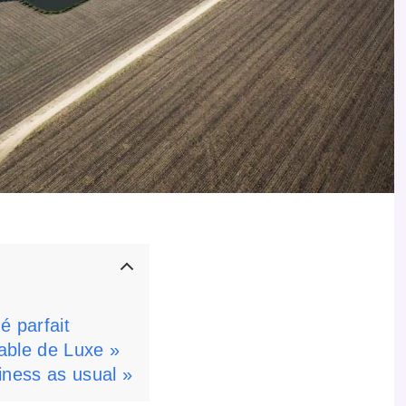
é parfait
able de Luxe »
iness as usual »