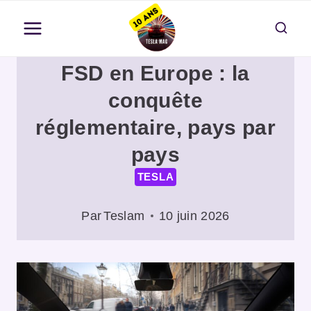
Aller
au
contenu
FSD en Europe : la
conquête
réglementaire, pays par
pays
TESLA
Par
Teslam
10 juin 2026