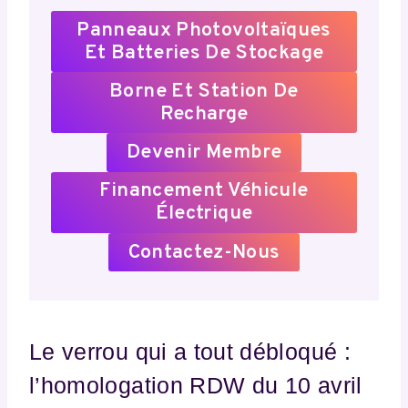
Panneaux Photovoltaïques
Et Batteries De Stockage
Borne Et Station De
Recharge
Devenir Membre
Financement Véhicule
Électrique
Contactez-Nous
Le verrou qui a tout débloqué :
l’homologation RDW du 10 avril