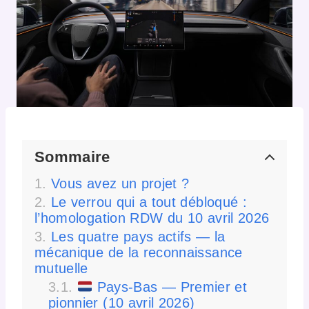
Sommaire
Vous avez un projet ?
Le verrou qui a tout débloqué :
l’homologation RDW du 10 avril 2026
Les quatre pays actifs — la
mécanique de la reconnaissance
mutuelle
Pays-Bas — Premier et
pionnier (10 avril 2026)