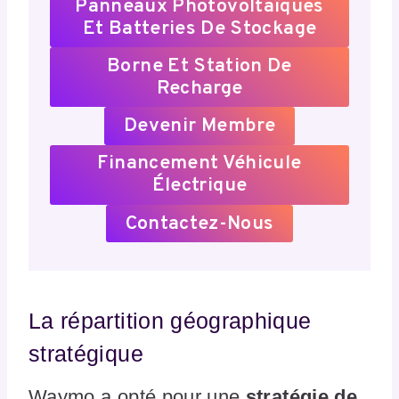
Panneaux Photovoltaïques
Et Batteries De Stockage
Borne Et Station De
Recharge
Devenir Membre
Financement Véhicule
Électrique
Contactez-Nous
La répartition géographique
stratégique
Waymo a opté pour une
stratégie de