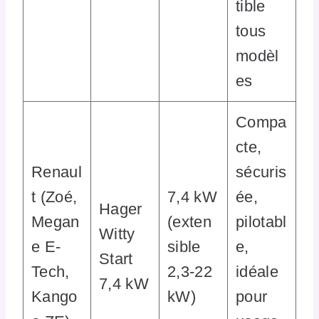
tible
tous
modèl
es
Compa
cte,
Renaul
sécuris
t (Zoé,
7,4 kW
ée,
Hager
Megan
(exten
pilotabl
Witty
e E-
sible
e,
Start
Tech,
2,3-22
idéale
7,4 kW
Kango
kW)
pour