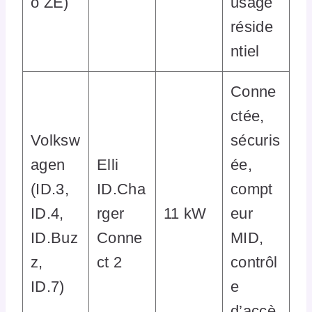
o ZE)
usage
réside
ntiel
Conne
ctée,
Volksw
sécuris
agen
Elli
ée,
(ID.3,
ID.Cha
compt
ID.4,
rger
11 kW
eur
ID.Buz
Conne
MID,
z,
ct 2
contrôl
ID.7)
e
d’accè