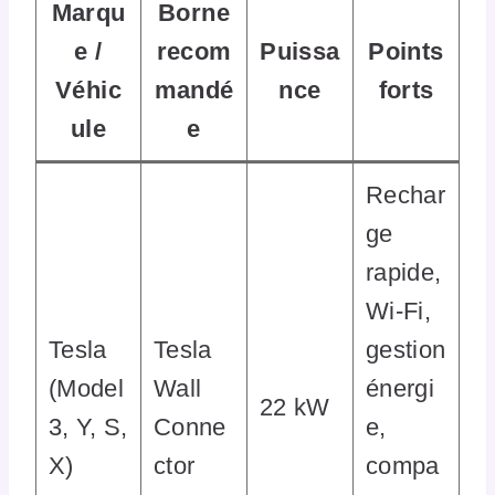
Marqu
Borne
e /
recom
Puissa
Points
Véhic
mandé
nce
forts
ule
e
Rechar
ge
rapide,
Wi-Fi,
Tesla
Tesla
gestion
(Model
Wall
énergi
22 kW
3, Y, S,
Conne
e,
X)
ctor
compa