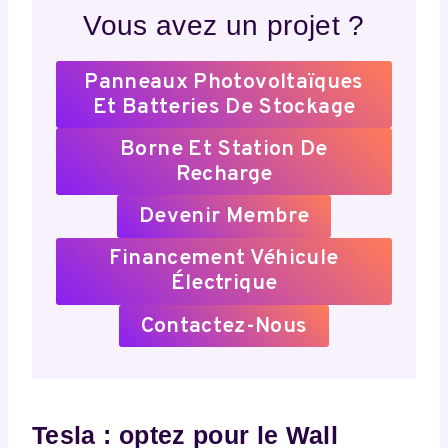
Vous avez un projet ?
Panneaux Photovoltaïques
Et Batteries De Stockage
Borne Et Station De
Recharge
Devenir Membre
Financement Véhicule
Électrique
Contactez-Nous
Tesla : optez pour le Wall