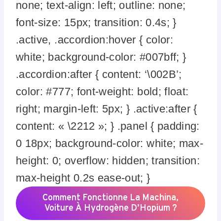
none; text-align: left; outline: none;
font-size: 15px; transition: 0.4s; }
.active, .accordion:hover { color:
white; background-color: #007bff; }
.accordion:after { content: ‘\002B’;
color: #777; font-weight: bold; float:
right; margin-left: 5px; } .active:after {
content: « \2212 »; } .panel { padding:
0 18px; background-color: white; max-
height: 0; overflow: hidden; transition:
max-height 0.2s ease-out; }
Comment Fonctionne La Machina,
Voiture À Hydrogène D’Hopium ?