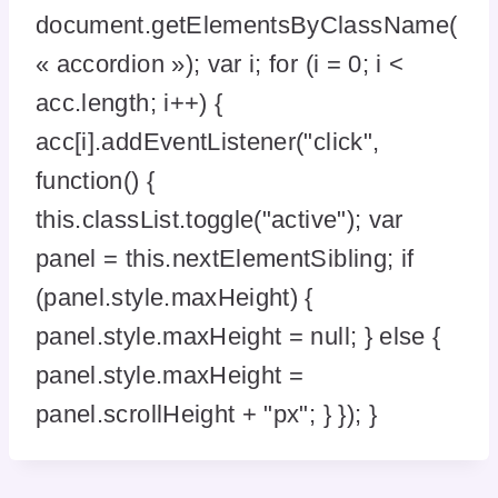
document.getElementsByClassName(
« accordion »); var i; for (i = 0; i <
acc.length; i++) {
acc[i].addEventListener("click",
function() {
this.classList.toggle("active"); var
panel = this.nextElementSibling; if
(panel.style.maxHeight) {
panel.style.maxHeight = null; } else {
panel.style.maxHeight =
panel.scrollHeight + "px"; } }); }