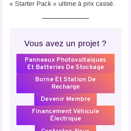
« Starter Pack » ultime à prix cassé.
Vous avez un projet ?
Panneaux Photovoltaïques
Et Batteries De Stockage
Borne Et Station De
Recharge
Devenir Membre
Financement Véhicule
Électrique