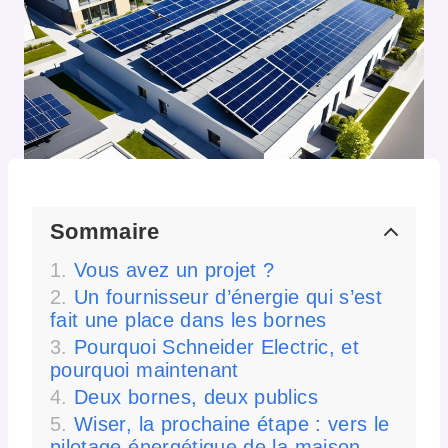
Sommaire
Vous avez un projet ?
Un fournisseur d’énergie qui s’est
fait une place dans les bornes
Pourquoi Schneider Electric, et
pourquoi maintenant
Deux bornes, deux publics
Wiser, la prochaine étape : vers le
pilotage énergétique de la maison