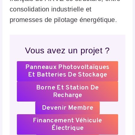
consolidation industrielle et
promesses de pilotage énergétique.
Vous avez un projet ?
Panneaux Photovoltaïques
Et Batteries De Stockage
Borne Et Station De
Recharge
Devenir Membre
Financement Véhicule
Électrique