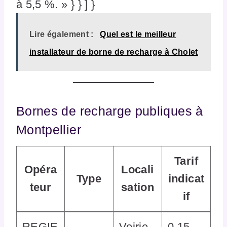
à 5,5 %. » } } ] }
Lire également :
Quel est le meilleur
installateur de borne de recharge à Cholet
Bornes de recharge publiques à
Montpellier
Tarif
Opéra
Locali
Type
indicat
teur
sation
if
REGIE
Voirie,
0,15–