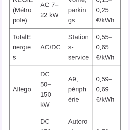
AC 7–
(Métro
parkin
0,25
22 kW
pole)
gs
€/kWh
TotalE
Station
0,55–
nergie
AC/DC
s-
0,65
s
service
€/kWh
DC
A9,
0,59–
50–
Allego
périph
0,69
150
érie
€/kWh
kW
DC
Autoro