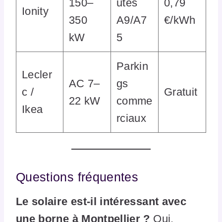
150–
utes
0,79
Ionity
350
A9/A7
€/kWh
kW
5
Parkin
Lecler
AC 7–
gs
c /
Gratuit
22 kW
comme
Ikea
rciaux
Questions fréquentes
Le solaire est-il intéressant avec
une borne à Montpellier ?
Oui.