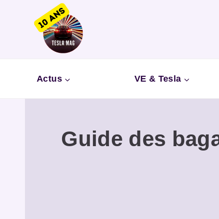
Aller
au
contenu
Actus
VE & Tesla
Guide des baga