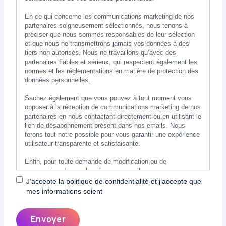
En ce qui concerne les communications marketing de nos
partenaires soigneusement sélectionnés, nous tenons à
préciser que nous sommes responsables de leur sélection
et que nous ne transmettrons jamais vos données à des
tiers non autorisés. Nous ne travaillons qu’avec des
partenaires fiables et sérieux, qui respectent également les
normes et les réglementations en matière de protection des
données personnelles.
Sachez également que vous pouvez à tout moment vous
opposer à la réception de communications marketing de nos
partenaires en nous contactant directement ou en utilisant le
lien de désabonnement présent dans nos emails. Nous
ferons tout notre possible pour vous garantir une expérience
utilisateur transparente et satisfaisante.
Enfin, pour toute demande de modification ou de
suppression de vos données personnelles, vous pouvez
nous contacter directement en utilisant le formulaire de
J’accepte la politique de confidentialité et j’accepte que
contact disponible à l’adresse suivante: https://www.tesla-
mes informations soient
mag.com/nous-contacter/. Nous nous engageons à traiter
rapidement toutes vos demandes et à respecter vos droits
en tant qu’utilisateur.