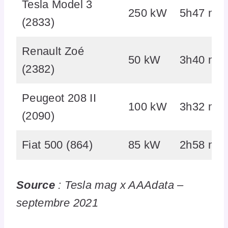
Tesla Model 3
250 kW
5h47 mi
(2833)
Renault Zoé
50 kW
3h40 min
(2382)
Peugeot 208 II
100 kW
3h32 mi
(2090)
Fiat 500 (864)
85 kW
2h58 mi
Source
: Tesla mag x AAAdata –
septembre 2021