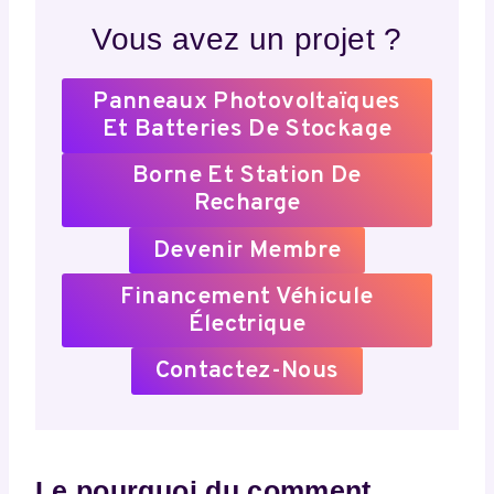
Vous avez un projet ?
Panneaux Photovoltaïques
Et Batteries De Stockage
Borne Et Station De
Recharge
Devenir Membre
Financement Véhicule
Électrique
Contactez-Nous
Le pourquoi du comment