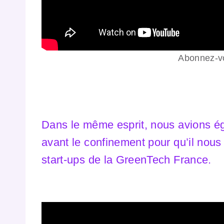
Abonnez-vo
Dans le même esprit, nous avions é
avant le confinement pour qu’il nous
start-ups de la GreenTech France.