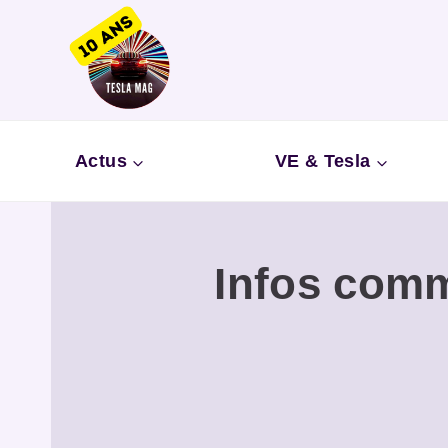
Aller
au
contenu
Actus
VE & Tesla
Infos comm