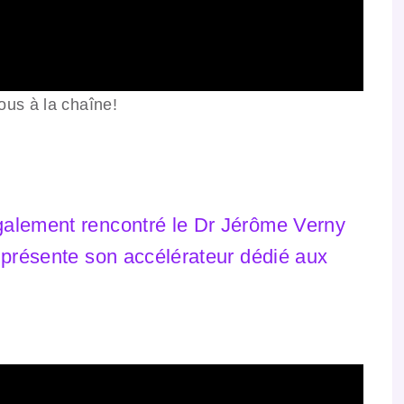
us à la chaîne!
galement rencontré le Dr Jérôme Verny
 présente son accélérateur dédié aux