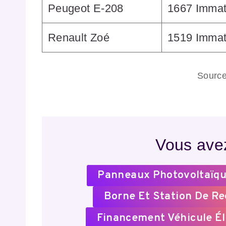
Peugeot E-208
1667 Immat
Renault Zoé
1519 Immat
Sourc
Vous avez
Panneaux Photovoltaïqu
Borne Et Station De R
Financement Véhicule Él