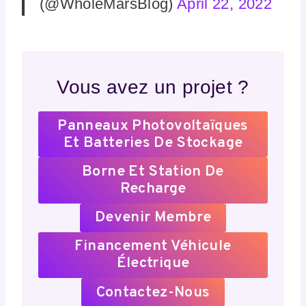
(@WholeMarsBlog)
April 22, 2022
Vous avez un projet ?
Panneaux Photovoltaïques
Et Batteries De Stockage
Borne Et Station De
Recharge
Devenir Membre
Financement Véhicule
Électrique
Contactez-Nous