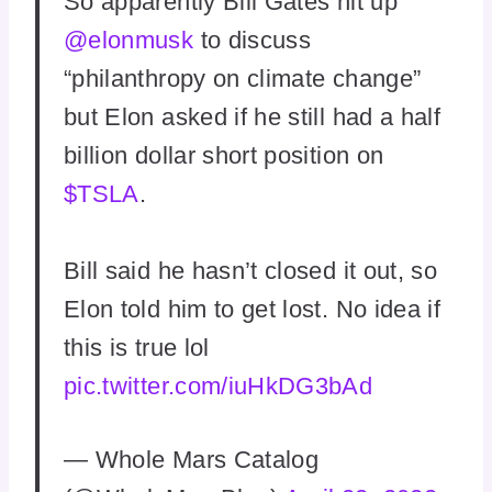
So apparently Bill Gates hit up
@elonmusk
to discuss
“philanthropy on climate change”
but Elon asked if he still had a half
billion dollar short position on
$TSLA
.
Bill said he hasn’t closed it out, so
Elon told him to get lost. No idea if
this is true lol
pic.twitter.com/iuHkDG3bAd
— Whole Mars Catalog