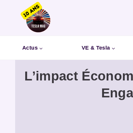
Aller
au
contenu
Actus
VE & Tesla
L’impact Économi
Enga