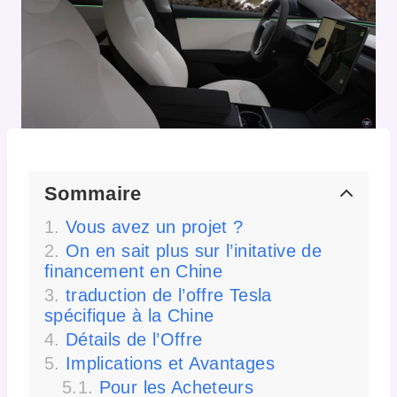
Sommaire
Vous avez un projet ?
On en sait plus sur l’initative de
financement en Chine
traduction de l’offre Tesla
spécifique à la Chine
Détails de l’Offre
Implications et Avantages
Pour les Acheteurs