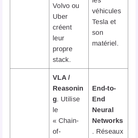
les
Volvo ou
véhicules
Uber
Tesla et
créent
son
leur
matériel.
propre
stack.
VLA /
Reasonin
End-to-
g
. Utilise
End
le
Neural
« Chain-
Networks
of-
. Réseaux