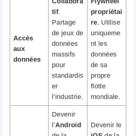
Collabora
Flywheel
tif
.
propriétai
Partage
re
. Utilise
de jeux de
uniqueme
Accès
données
nt les
aux
massifs
données
données
pour
de sa
standardis
propre
er
flotte
l’industrie.
mondiale.
Devenir
l’
Android
Devenir le
de la
iOS
de la