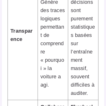
Génère
décisions
des traces
sont
logiques
purement
permettan
statistique
Transpar
t de
s basées
ence
comprend
sur
re
l’entraîne
« pourquo
ment
i » la
massif,
voiture a
souvent
agi.
difficiles à
auditer.